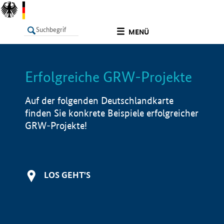
undefined
MENÜ
Erfolgreiche GRW-Projekte
LISTE
Filter
Info
Auf der folgenden Deutschlandkarte
finden Sie konkrete Beispiele erfolgreicher
GRW-Projekte!
LOS GEHT'S