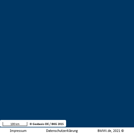
100 km
© Geobasis-DE / BKG 2015
Impressum
Datenschutzerklärung
BMWi.de, 2021 ©