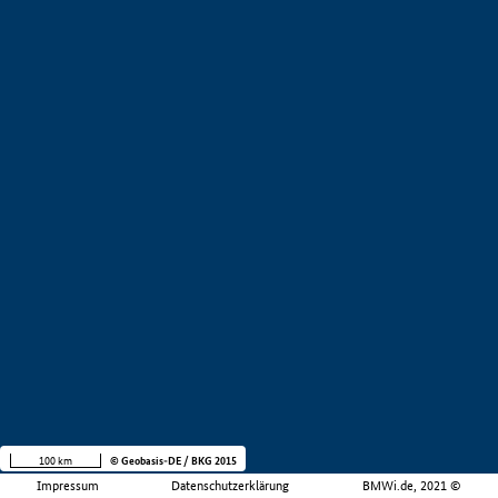
100 km
© Geobasis-DE / BKG 2015
Impressum
Datenschutzerklärung
BMWi.de, 2021 ©