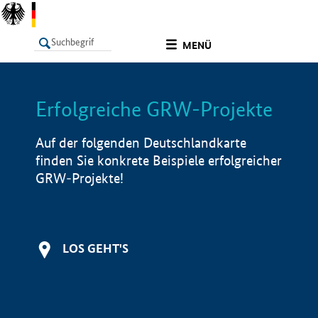
undefined
MENÜ
Erfolgreiche GRW-Projekte
LISTE
Filter
Info
Auf der folgenden Deutschlandkarte
finden Sie konkrete Beispiele erfolgreicher
GRW-Projekte!
LOS GEHT'S