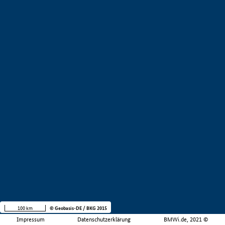
100 km
© Geobasis-DE / BKG 2015
Impressum
Datenschutzerklärung
BMWi.de, 2021 ©