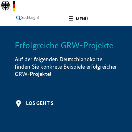
undefined
MENÜ
Erfolgreiche GRW-Projekte
LISTE
Filter
Info
Auf der folgenden Deutschlandkarte
finden Sie konkrete Beispiele erfolgreicher
GRW-Projekte!
LOS GEHT'S