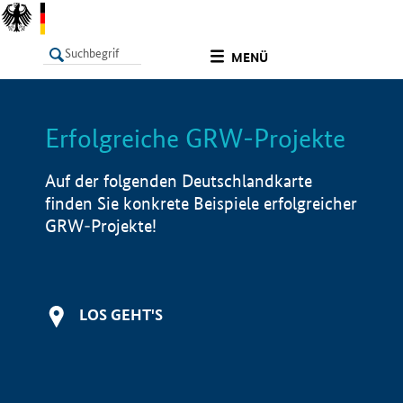
undefined
MENÜ
Erfolgreiche GRW-Projekte
LISTE
Filter
Info
Auf der folgenden Deutschlandkarte
finden Sie konkrete Beispiele erfolgreicher
GRW-Projekte!
LOS GEHT'S