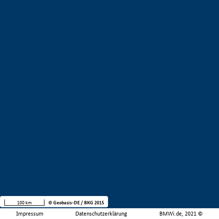
100 km
© Geobasis-DE / BKG 2015
Impressum
Datenschutzerklärung
BMWi.de, 2021 ©