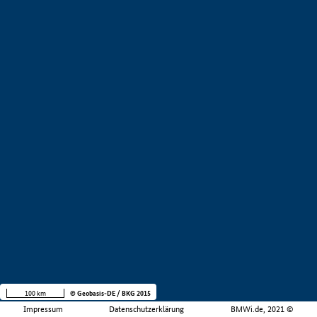
100 km
© Geobasis-DE / BKG 2015
Impressum
Datenschutzerklärung
BMWi.de, 2021 ©