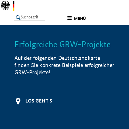
undefined
MENÜ
Erfolgreiche GRW-Projekte
LISTE
Filter
Info
Auf der folgenden Deutschlandkarte
finden Sie konkrete Beispiele erfolgreicher
GRW-Projekte!
LOS GEHT'S