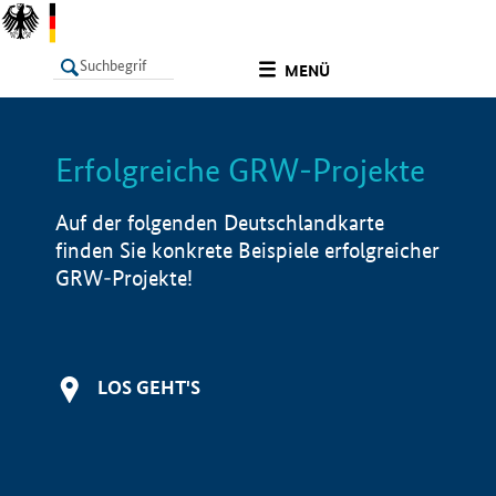
undefined
MENÜ
Erfolgreiche GRW-Projekte
LISTE
Filter
Info
Auf der folgenden Deutschlandkarte
finden Sie konkrete Beispiele erfolgreicher
GRW-Projekte!
LOS GEHT'S