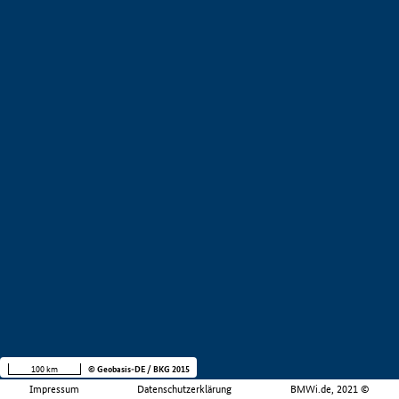
100 km
© Geobasis-DE / BKG 2015
Impressum
Datenschutzerklärung
BMWi.de, 2021 ©