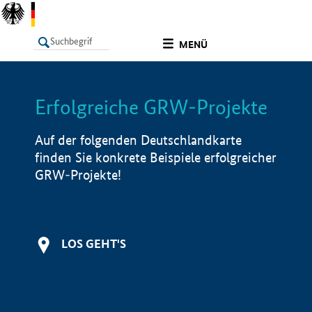
undefined
MENÜ
Erfolgreiche GRW-Projekte
LISTE
Filter
Info
Auf der folgenden Deutschlandkarte
finden Sie konkrete Beispiele erfolgreicher
GRW-Projekte!
LOS GEHT'S