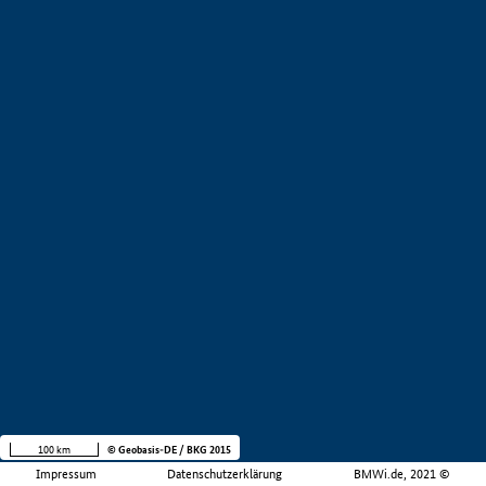
100 km
© Geobasis-DE / BKG 2015
Impressum
Datenschutzerklärung
BMWi.de, 2021 ©