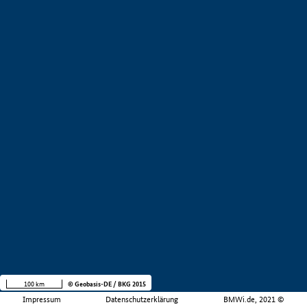
100 km
© Geobasis-DE / BKG 2015
Impressum
Datenschutzerklärung
BMWi.de, 2021 ©