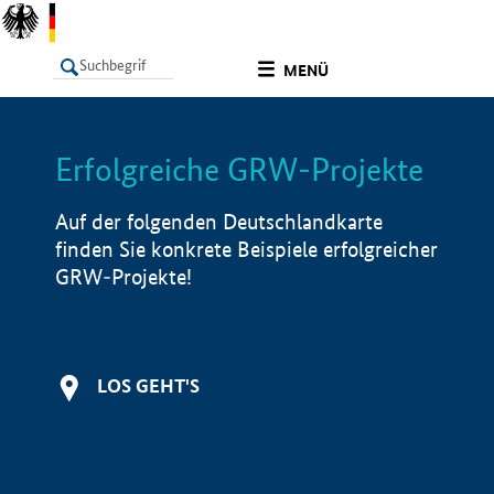
undefined
MENÜ
Erfolgreiche GRW-Projekte
LISTE
Filter
Info
Auf der folgenden Deutschlandkarte
finden Sie konkrete Beispiele erfolgreicher
GRW-Projekte!
LOS GEHT'S