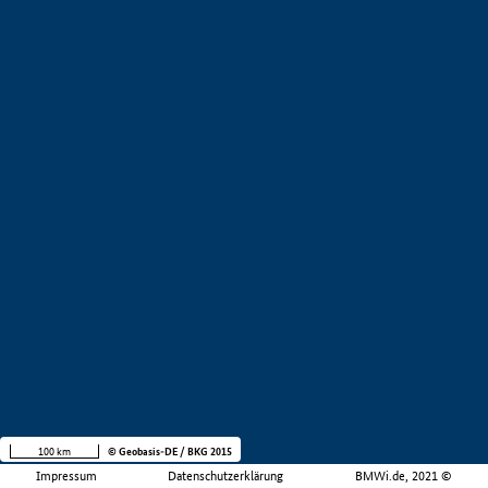
100 km
© Geobasis-DE / BKG 2015
Impressum
Datenschutzerklärung
BMWi.de, 2021 ©