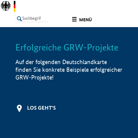
undefined
MENÜ
Erfolgreiche GRW-Projekte
LISTE
Filter
Info
Auf der folgenden Deutschlandkarte
finden Sie konkrete Beispiele erfolgreicher
GRW-Projekte!
LOS GEHT'S