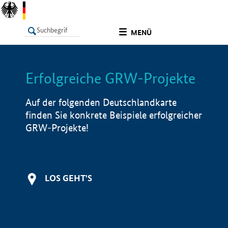
undefined
MENÜ
Erfolgreiche GRW-Projekte
LISTE
Filter
Info
Auf der folgenden Deutschlandkarte
finden Sie konkrete Beispiele erfolgreicher
GRW-Projekte!
LOS GEHT'S