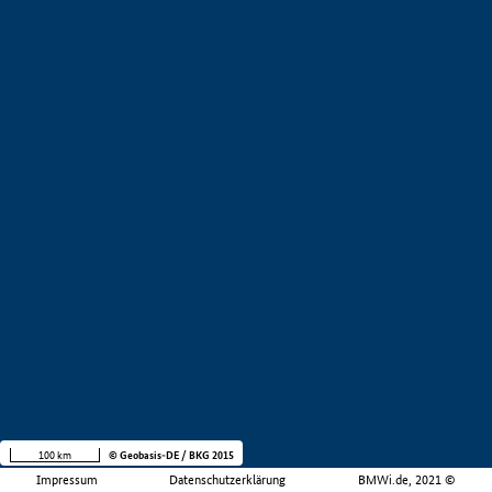
100 km
© Geobasis-DE / BKG 2015
Impressum
Datenschutzerklärung
BMWi.de, 2021 ©