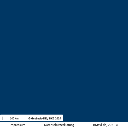
100 km
© Geobasis-DE / BKG 2015
Impressum
Datenschutzerklärung
BMWi.de, 2021 ©