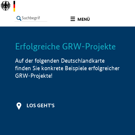
undefined
MENÜ
Erfolgreiche GRW-Projekte
LISTE
Filter
Info
Auf der folgenden Deutschlandkarte
finden Sie konkrete Beispiele erfolgreicher
GRW-Projekte!
LOS GEHT'S