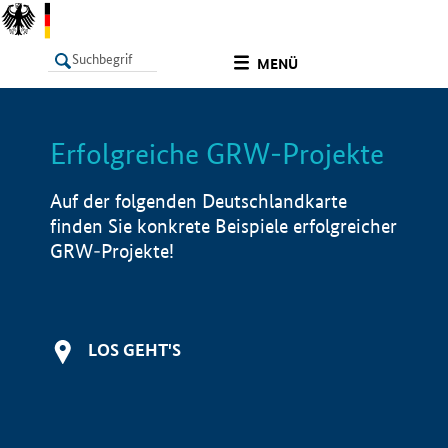
undefined
MENÜ
Erfolgreiche GRW-Projekte
LISTE
Filter
Info
Auf der folgenden Deutschlandkarte
finden Sie konkrete Beispiele erfolgreicher
GRW-Projekte!
LOS GEHT'S