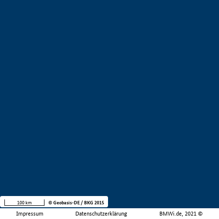
100 km
© Geobasis-DE / BKG 2015
Impressum
Datenschutzerklärung
BMWi.de, 2021 ©