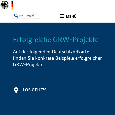
undefined
MENÜ
Erfolgreiche GRW-Projekte
LISTE
Filter
Info
Auf der folgenden Deutschlandkarte
finden Sie konkrete Beispiele erfolgreicher
GRW-Projekte!
LOS GEHT'S