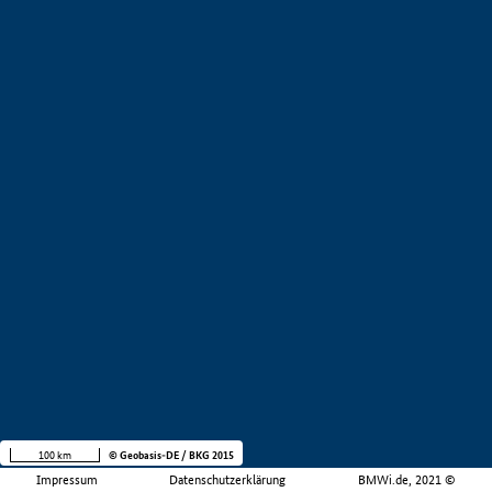
100 km
© Geobasis-DE / BKG 2015
Impressum
Datenschutzerklärung
BMWi.de, 2021 ©