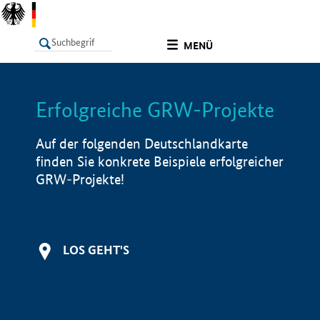
undefined
MENÜ
Erfolgreiche GRW-Projekte
LISTE
Filter
Info
Auf der folgenden Deutschlandkarte
finden Sie konkrete Beispiele erfolgreicher
GRW-Projekte!
LOS GEHT'S