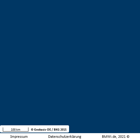
100 km
© Geobasis-DE / BKG 2015
Impressum
Datenschutzerklärung
BMWi.de, 2021 ©