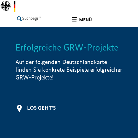
undefined
MENÜ
Erfolgreiche GRW-Projekte
LISTE
Filter
Info
Auf der folgenden Deutschlandkarte
finden Sie konkrete Beispiele erfolgreicher
GRW-Projekte!
LOS GEHT'S