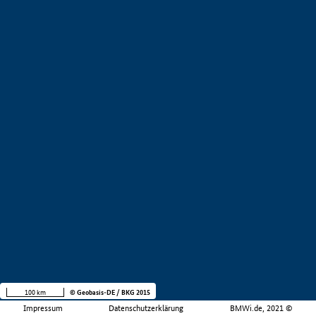
100 km
© Geobasis-DE / BKG 2015
Impressum
Datenschutzerklärung
BMWi.de, 2021 ©