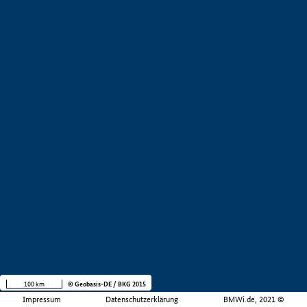
100 km
© Geobasis-DE / BKG 2015
Impressum
Datenschutzerklärung
BMWi.de, 2021 ©