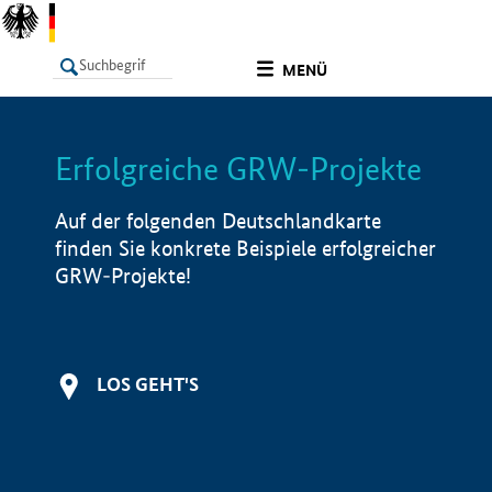
undefined
MENÜ
Erfolgreiche GRW-Projekte
LISTE
Filter
Info
Auf der folgenden Deutschlandkarte
finden Sie konkrete Beispiele erfolgreicher
GRW-Projekte!
LOS GEHT'S