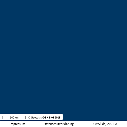
100 km
© Geobasis-DE / BKG 2015
Impressum
Datenschutzerklärung
BMWi.de, 2021 ©