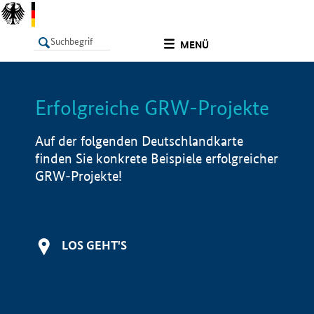
undefined
MENÜ
Erfolgreiche GRW-Projekte
LISTE
Filter
Info
Auf der folgenden Deutschlandkarte
finden Sie konkrete Beispiele erfolgreicher
GRW-Projekte!
LOS GEHT'S