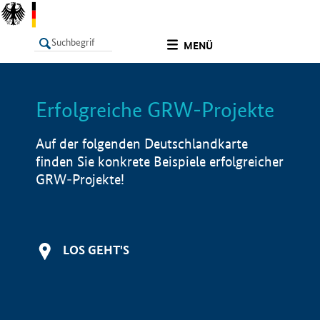
undefined
MENÜ
Erfolgreiche GRW-Projekte
LISTE
Filter
Info
Auf der folgenden Deutschlandkarte
finden Sie konkrete Beispiele erfolgreicher
GRW-Projekte!
LOS GEHT'S