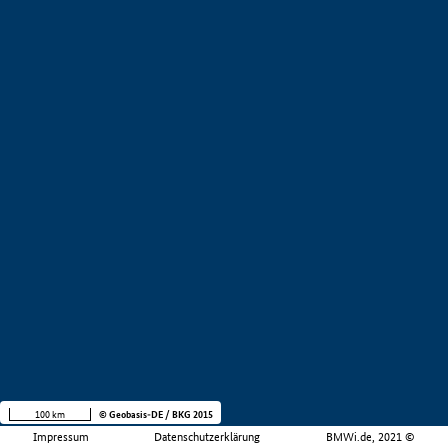
100 km
© Geobasis-DE / BKG 2015
Impressum
Datenschutzerklärung
BMWi.de, 2021 ©