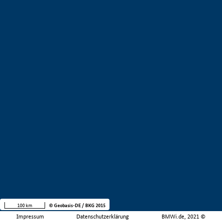
100 km
© Geobasis-DE / BKG 2015
Impressum
Datenschutzerklärung
BMWi.de, 2021 ©