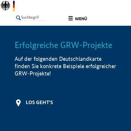
undefined
MENÜ
Erfolgreiche GRW-Projekte
LISTE
Filter
Info
Auf der folgenden Deutschlandkarte
finden Sie konkrete Beispiele erfolgreicher
GRW-Projekte!
LOS GEHT'S