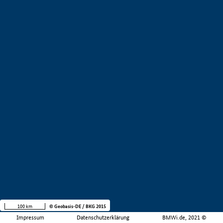
100 km
© Geobasis-DE / BKG 2015
Impressum
Datenschutzerklärung
BMWi.de, 2021 ©