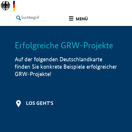
undefined
MENÜ
Erfolgreiche GRW-Projekte
LISTE
Filter
Info
Auf der folgenden Deutschlandkarte
finden Sie konkrete Beispiele erfolgreicher
GRW-Projekte!
LOS GEHT'S