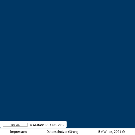
100 km
© Geobasis-DE / BKG 2015
Impressum
Datenschutzerklärung
BMWi.de, 2021 ©