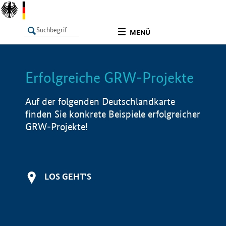
undefined
MENÜ
Erfolgreiche GRW-Projekte
LISTE
Filter
Info
Auf der folgenden Deutschlandkarte
finden Sie konkrete Beispiele erfolgreicher
GRW-Projekte!
LOS GEHT'S