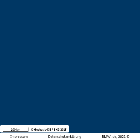
100 km
© Geobasis-DE / BKG 2015
Impressum
Datenschutzerklärung
BMWi.de, 2021 ©