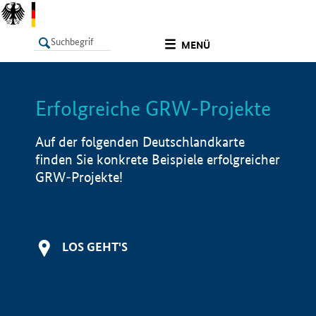
undefined
MENÜ
Erfolgreiche GRW-Projekte
LISTE
Filter
Info
Auf der folgenden Deutschlandkarte
finden Sie konkrete Beispiele erfolgreicher
GRW-Projekte!
LOS GEHT'S