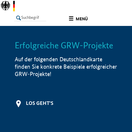
undefined
MENÜ
Erfolgreiche GRW-Projekte
LISTE
Filter
Info
Auf der folgenden Deutschlandkarte
finden Sie konkrete Beispiele erfolgreicher
GRW-Projekte!
LOS GEHT'S