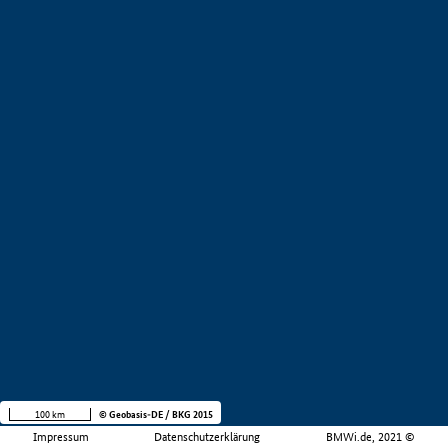
100 km
© Geobasis-DE / BKG 2015
Impressum
Datenschutzerklärung
BMWi.de, 2021 ©