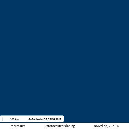
100 km
© Geobasis-DE / BKG 2015
Impressum
Datenschutzerklärung
BMWi.de, 2021 ©