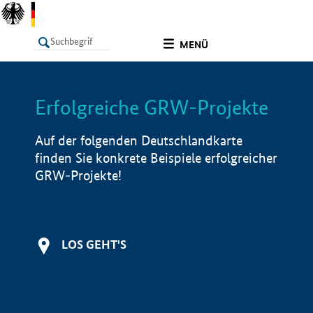
undefined
MENÜ
Erfolgreiche GRW-Projekte
LISTE
Filter
Info
Auf der folgenden Deutschlandkarte
finden Sie konkrete Beispiele erfolgreicher
GRW-Projekte!
LOS GEHT'S