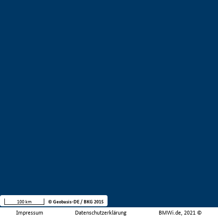
100 km
© Geobasis-DE / BKG 2015
Impressum
Datenschutzerklärung
BMWi.de, 2021 ©