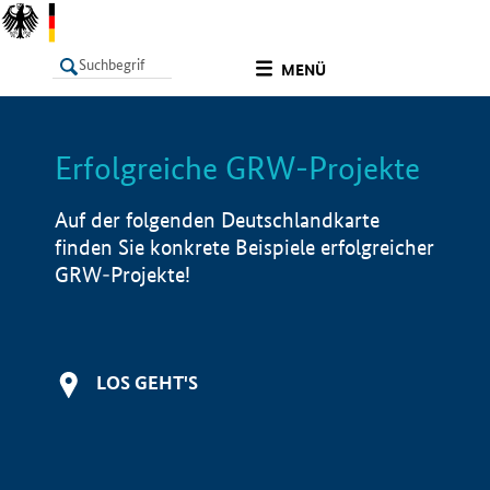
undefined
MENÜ
Erfolgreiche GRW-Projekte
LISTE
Filter
Info
Auf der folgenden Deutschlandkarte
finden Sie konkrete Beispiele erfolgreicher
GRW-Projekte!
LOS GEHT'S