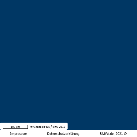
100 km
© Geobasis-DE / BKG 2015
Impressum
Datenschutzerklärung
BMWi.de, 2021 ©