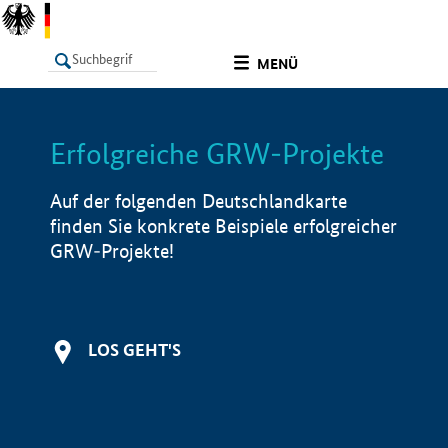
undefined
MENÜ
Erfolgreiche GRW-Projekte
LISTE
Filter
Info
Auf der folgenden Deutschlandkarte
finden Sie konkrete Beispiele erfolgreicher
GRW-Projekte!
LOS GEHT'S