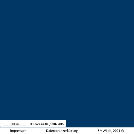
100 km
© Geobasis-DE / BKG 2015
Impressum
Datenschutzerklärung
BMWi.de, 2021 ©