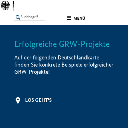
undefined
MENÜ
Erfolgreiche GRW-Projekte
LISTE
Filter
Info
Auf der folgenden Deutschlandkarte
finden Sie konkrete Beispiele erfolgreicher
GRW-Projekte!
LOS GEHT'S