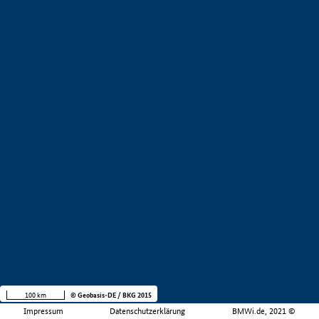
100 km
© Geobasis-DE / BKG 2015
Impressum
Datenschutzerklärung
BMWi.de, 2021 ©