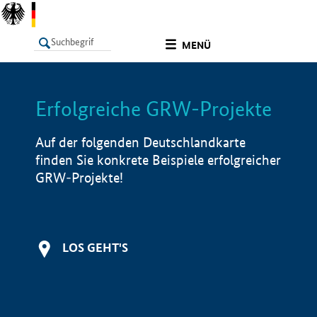
undefined
MENÜ
Erfolgreiche GRW-Projekte
LISTE
Filter
Info
Auf der folgenden Deutschlandkarte
finden Sie konkrete Beispiele erfolgreicher
GRW-Projekte!
LOS GEHT'S