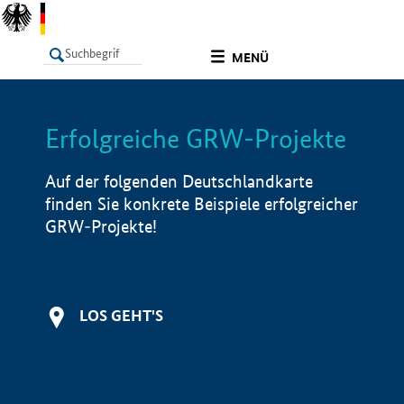
undefined
MENÜ
Erfolgreiche GRW-Projekte
LISTE
Filter
Info
Auf der folgenden Deutschlandkarte
finden Sie konkrete Beispiele erfolgreicher
GRW-Projekte!
LOS GEHT'S