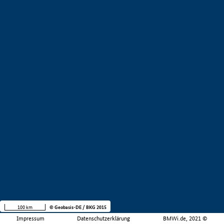
100 km
© Geobasis-DE / BKG 2015
Impressum
Datenschutzerklärung
BMWi.de, 2021 ©