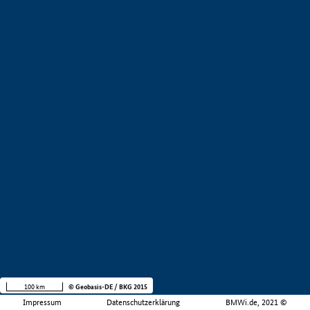
100 km
© Geobasis-DE / BKG 2015
Impressum
Datenschutzerklärung
BMWi.de, 2021 ©