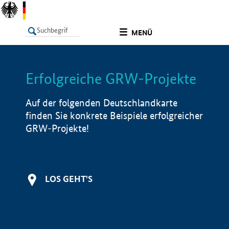
undefined
MENÜ
Erfolgreiche GRW-Projekte
LISTE
Filter
Info
Auf der folgenden Deutschlandkarte
finden Sie konkrete Beispiele erfolgreicher
GRW-Projekte!
LOS GEHT'S