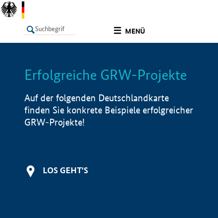
undefined
MENÜ
Erfolgreiche GRW-Projekte
LISTE
Filter
Info
Auf der folgenden Deutschlandkarte
finden Sie konkrete Beispiele erfolgreicher
GRW-Projekte!
LOS GEHT'S