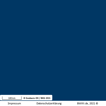
100 km
© Geobasis-DE / BKG 2015
Impressum
Datenschutzerklärung
BMWi.de, 2021 ©