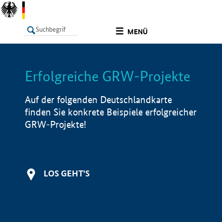
undefined
MENÜ
Erfolgreiche GRW-Projekte
LISTE
Filter
Info
Auf der folgenden Deutschlandkarte
finden Sie konkrete Beispiele erfolgreicher
GRW-Projekte!
LOS GEHT'S