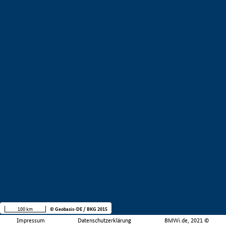
100 km
© Geobasis-DE / BKG 2015
Impressum
Datenschutzerklärung
BMWi.de, 2021 ©