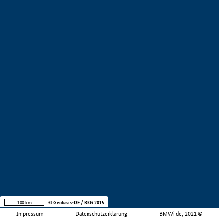
100 km
© Geobasis-DE / BKG 2015
Impressum
Datenschutzerklärung
BMWi.de, 2021 ©