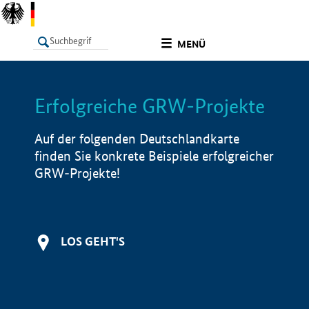
undefined
MENÜ
Erfolgreiche GRW-Projekte
LISTE
Filter
Info
Auf der folgenden Deutschlandkarte
finden Sie konkrete Beispiele erfolgreicher
GRW-Projekte!
LOS GEHT'S