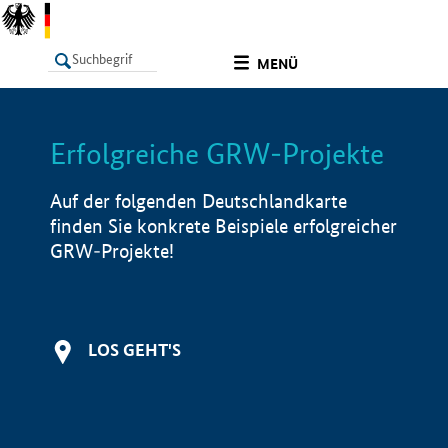
undefined
MENÜ
Erfolgreiche GRW-Projekte
LISTE
Filter
Info
Auf der folgenden Deutschlandkarte
finden Sie konkrete Beispiele erfolgreicher
GRW-Projekte!
LOS GEHT'S