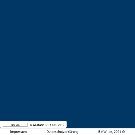
100 km
© Geobasis-DE / BKG 2015
Impressum
Datenschutzerklärung
BMWi.de, 2021 ©