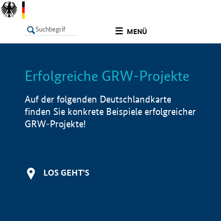
undefined
MENÜ
Erfolgreiche GRW-Projekte
LISTE
Filter
Info
Auf der folgenden Deutschlandkarte
finden Sie konkrete Beispiele erfolgreicher
GRW-Projekte!
LOS GEHT'S