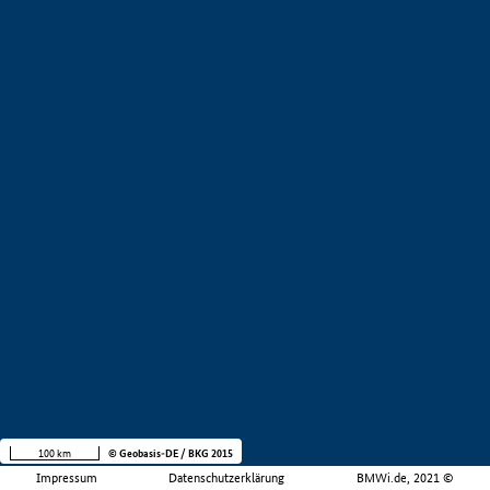
100 km
© Geobasis-DE / BKG 2015
Impressum
Datenschutzerklärung
BMWi.de, 2021 ©