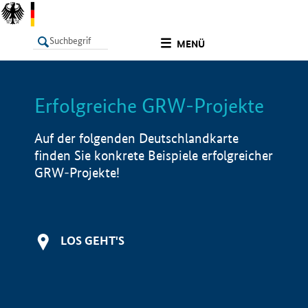
undefined
MENÜ
Erfolgreiche GRW-Projekte
LISTE
Filter
Info
Auf der folgenden Deutschlandkarte
finden Sie konkrete Beispiele erfolgreicher
GRW-Projekte!
LOS GEHT'S