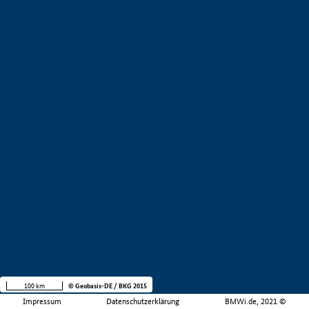
100 km
© Geobasis-DE / BKG 2015
Impressum
Datenschutzerklärung
BMWi.de, 2021 ©