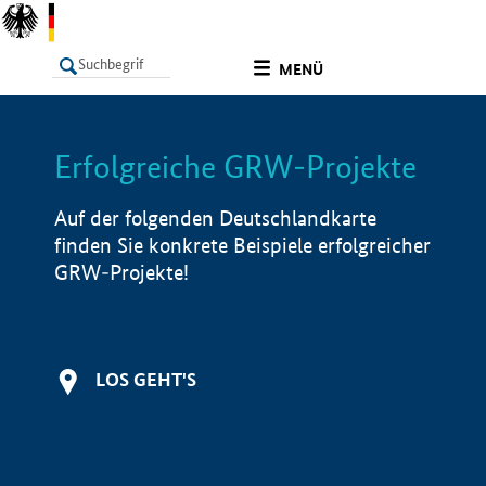
undefined
MENÜ
Erfolgreiche GRW-Projekte
LISTE
Filter
Info
Auf der folgenden Deutschlandkarte
finden Sie konkrete Beispiele erfolgreicher
GRW-Projekte!
LOS GEHT'S