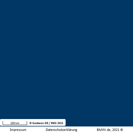
100 km
© Geobasis-DE / BKG 2015
Impressum
Datenschutzerklärung
BMWi.de, 2021 ©