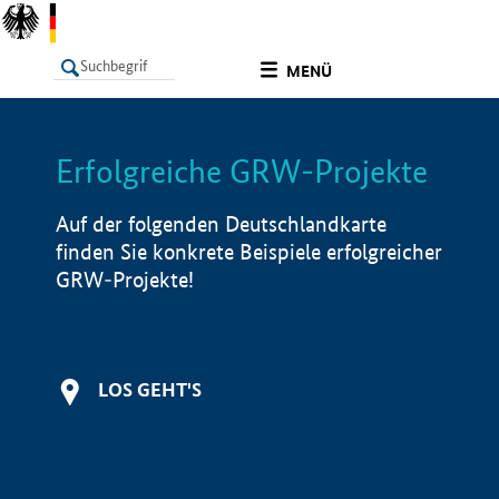
undefined
MENÜ
Erfolgreiche GRW-Projekte
LISTE
Filter
Info
Auf der folgenden Deutschlandkarte
finden Sie konkrete Beispiele erfolgreicher
GRW-Projekte!
LOS GEHT'S