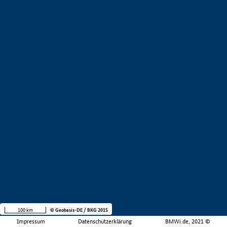
100 km
© Geobasis-DE / BKG 2015
Impressum
Datenschutzerklärung
BMWi.de, 2021 ©