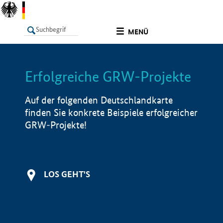
undefined
MENÜ
Erfolgreiche GRW-Projekte
LISTE
Filter
Info
Auf der folgenden Deutschlandkarte
finden Sie konkrete Beispiele erfolgreicher
GRW-Projekte!
LOS GEHT'S