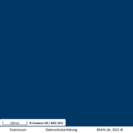
100 km
© Geobasis-DE / BKG 2015
Impressum
Datenschutzerklärung
BMWi.de, 2021 ©