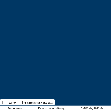
100 km
© Geobasis-DE / BKG 2015
Impressum
Datenschutzerklärung
BMWi.de, 2021 ©