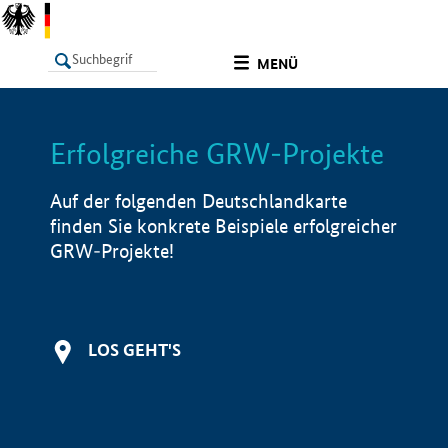
undefined
MENÜ
Erfolgreiche GRW-Projekte
LISTE
Filter
Info
Auf der folgenden Deutschlandkarte
finden Sie konkrete Beispiele erfolgreicher
GRW-Projekte!
LOS GEHT'S