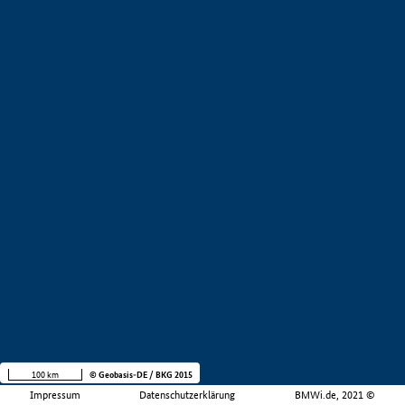
100 km
© Geobasis-DE / BKG 2015
Impressum
Datenschutzerklärung
BMWi.de, 2021 ©