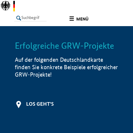
undefined
MENÜ
Erfolgreiche GRW-Projekte
LISTE
Filter
Info
Auf der folgenden Deutschlandkarte
finden Sie konkrete Beispiele erfolgreicher
GRW-Projekte!
LOS GEHT'S