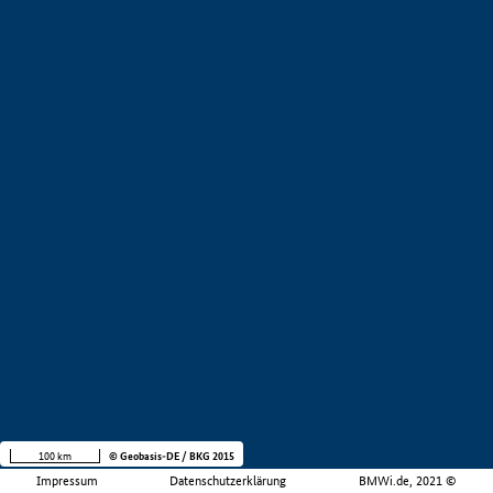
100 km
© Geobasis-DE / BKG 2015
Impressum
Datenschutzerklärung
BMWi.de, 2021 ©