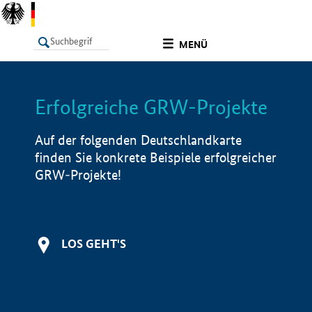
undefined
MENÜ
Erfolgreiche GRW-Projekte
LISTE
Filter
Info
Auf der folgenden Deutschlandkarte
finden Sie konkrete Beispiele erfolgreicher
GRW-Projekte!
LOS GEHT'S