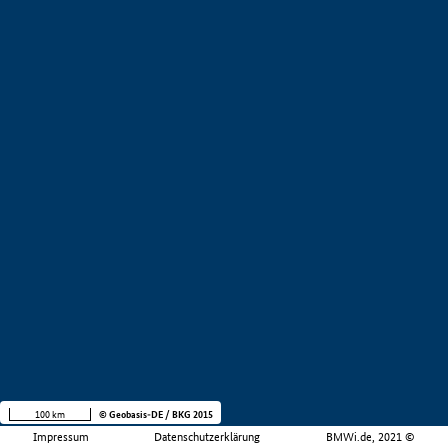
100 km
© Geobasis-DE / BKG 2015
Impressum
Datenschutzerklärung
BMWi.de, 2021 ©