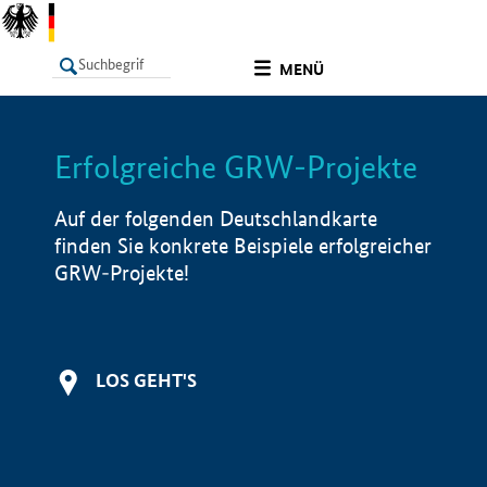
undefined
MENÜ
Erfolgreiche GRW-Projekte
LISTE
Filter
Info
Auf der folgenden Deutschlandkarte
finden Sie konkrete Beispiele erfolgreicher
GRW-Projekte!
LOS GEHT'S