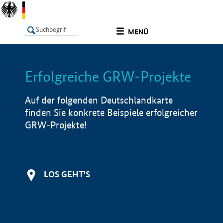
undefined
MENÜ
Erfolgreiche GRW-Projekte
LISTE
Filter
Info
Auf der folgenden Deutschlandkarte
finden Sie konkrete Beispiele erfolgreicher
GRW-Projekte!
LOS GEHT'S