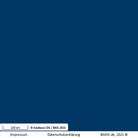
100 km
© Geobasis-DE / BKG 2015
Impressum
Datenschutzerklärung
BMWi.de, 2021 ©