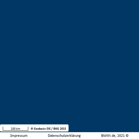
100 km
© Geobasis-DE / BKG 2015
Impressum
Datenschutzerklärung
BMWi.de, 2021 ©