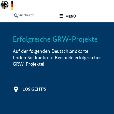
undefined
MENÜ
Erfolgreiche GRW-Projekte
LISTE
Filter
Info
Auf der folgenden Deutschlandkarte
finden Sie konkrete Beispiele erfolgreicher
GRW-Projekte!
LOS GEHT'S