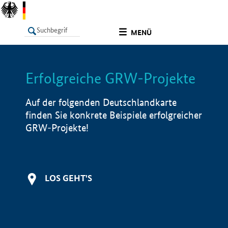
undefined
MENÜ
Erfolgreiche GRW-Projekte
LISTE
Filter
Info
Auf der folgenden Deutschlandkarte
finden Sie konkrete Beispiele erfolgreicher
GRW-Projekte!
LOS GEHT'S