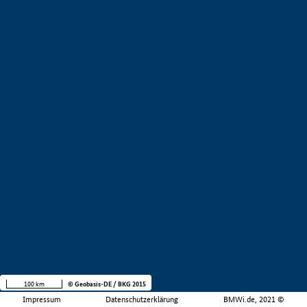
100 km
© Geobasis-DE / BKG 2015
Impressum
Datenschutzerklärung
BMWi.de, 2021 ©