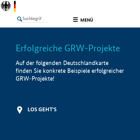
undefined
MENÜ
Erfolgreiche GRW-Projekte
LISTE
Filter
Info
Auf der folgenden Deutschlandkarte
finden Sie konkrete Beispiele erfolgreicher
GRW-Projekte!
LOS GEHT'S