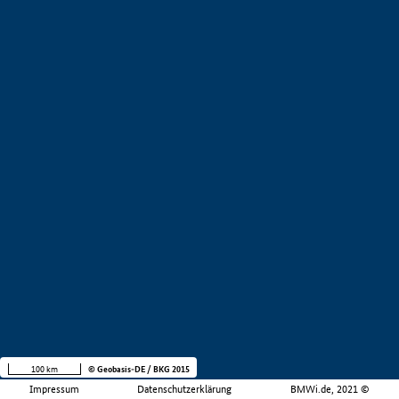
100 km
© Geobasis-DE / BKG 2015
Impressum
Datenschutzerklärung
BMWi.de, 2021 ©