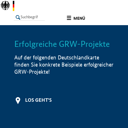
undefined
MENÜ
Erfolgreiche GRW-Projekte
LISTE
Filter
Info
Auf der folgenden Deutschlandkarte
finden Sie konkrete Beispiele erfolgreicher
GRW-Projekte!
LOS GEHT'S