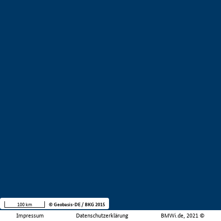
100 km
© Geobasis-DE / BKG 2015
Impressum
Datenschutzerklärung
BMWi.de, 2021 ©