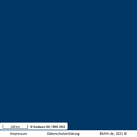
100 km
© Geobasis-DE / BKG 2015
Impressum
Datenschutzerklärung
BMWi.de, 2021 ©