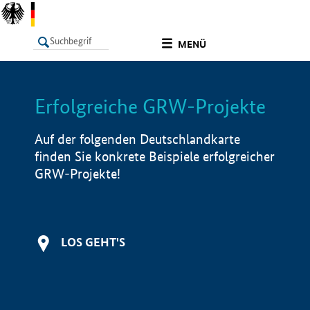
undefined
MENÜ
Erfolgreiche GRW-Projekte
LISTE
Filter
Info
Auf der folgenden Deutschlandkarte
finden Sie konkrete Beispiele erfolgreicher
GRW-Projekte!
LOS GEHT'S