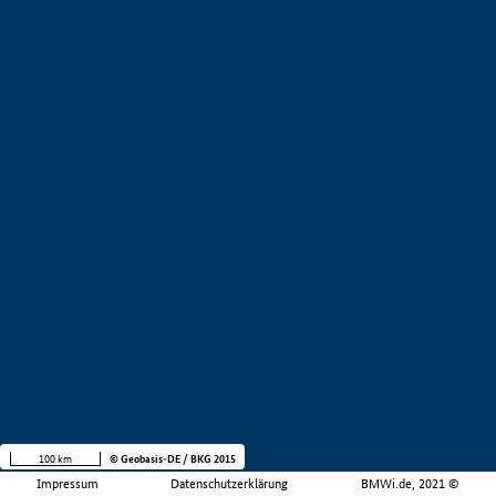
100 km
© Geobasis-DE / BKG 2015
Impressum
Datenschutzerklärung
BMWi.de, 2021 ©