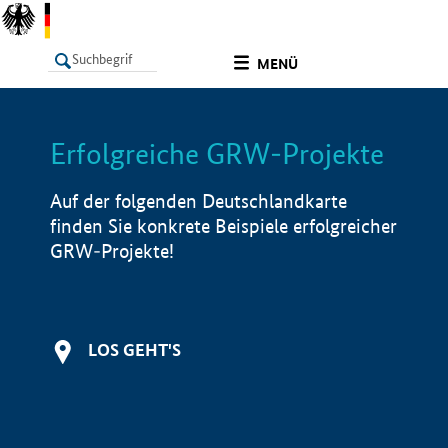
undefined
MENÜ
Erfolgreiche GRW-Projekte
LISTE
Filter
Info
Auf der folgenden Deutschlandkarte
finden Sie konkrete Beispiele erfolgreicher
GRW-Projekte!
LOS GEHT'S